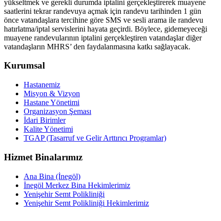
yükseltmek ve gerekli durumda iptalini gerçekleştirerek muayene
saatlerini tekrar randevuya açmak için randevu tarihinden 1 gün
önce vatandaşlara tercihine göre SMS ve sesli arama ile randevu
hatırlatma/iptal servislerini hayata geçirdi. Böylece, gidemeyeceği
muayene randevularının iptalini gerçekleştiren vatandaşlar diğer
vatandaşların MHRS’ den faydalanmasına katkı sağlayacak.
Kurumsal
Hastanemiz
Misyon & Vizyon
Hastane Yönetimi
Organizasyon Şeması
İdari Birimler
Kalite Yönetimi
TGAP (Tasarruf ve Gelir Arttırıcı Programlar)
Hizmet Binalarımız
Ana Bina (İnegöl)
İnegöl Merkez Bina Hekimlerimiz
Yenişehir Semt Polikliniği
Yenişehir Semt Polikliniği Hekimlerimiz