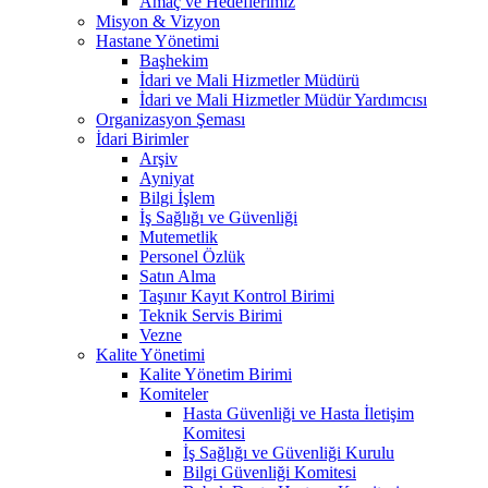
Amaç ve Hedeflerimiz
Misyon & Vizyon
Hastane Yönetimi
Başhekim
İdari ve Mali Hizmetler Müdürü
İdari ve Mali Hizmetler Müdür Yardımcısı
Organizasyon Şeması
İdari Birimler
Arşiv
Ayniyat
Bilgi İşlem
İş Sağlığı ve Güvenliği
Mutemetlik
Personel Özlük
Satın Alma
Taşınır Kayıt Kontrol Birimi
Teknik Servis Birimi
Vezne
Kalite Yönetimi
Kalite Yönetim Birimi
Komiteler
Hasta Güvenliği ve Hasta İletişim
Komitesi
İş Sağlığı ve Güvenliği Kurulu
Bilgi Güvenliği Komitesi