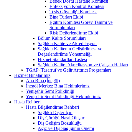
Bebek Dostu Hastane Komitesi
Enfeksiyon Kontrol Komitesi
Tesis Güvenliği Komitesi
Bina Turları Ekibi
Eğitim Komitesi Görev Tanımı ve
Sorumluluları
Risk Değerlendirme Ekibi
Bölüm Kalite Sorumluları
Sağlıkta Kalite ve Akreditasyon
Sağlıkta Kalitenin Geliştirilmesi ve
Değerlendirilme Yönetmeliği
Hizmet Standartları Listesi
Sağlıkta Kalite. Akreditasyon ve Çalışan Hakları
TGAP (Tasarruf ve Gelir Arttırıcı Programlar)
Hizmet Binalarımız
Ana Bina (İnegöl)
İnegöl Merkez Bina Hekimlerimiz
Yenişehir Semt Polikliniği
Yenişehir Semt Polikliniği Hekimlerimiz
Hasta Rehberi
Hasta Bilgilendirme Rehberi
Sağlıklı Dişler İçin
Diş Çürüğü Nasıl Oluşur
Diş Gelişim Bozukluğu
Ağız ve Diş Sağlığının Önemi