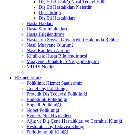
Diş Eti Hastalığı Nasıl Tedavi Edilir
Diş Eti Hastalıkları Nelerdir
Diş Çürüğü
Diş Eti Hastalıkları
Hasta Hakları
Hasta Sorumlulukları
Hasta Bilgilendirme
Hastaların Sosyal Güvenceleri Hakkında Rehber
Nasıl Muayene Olurum?
Nasıl Randevu Alırım?
Kimliksiz Hasta Bilgilendirmesi
Muayene Olmak İçin Ne yapmalıyım?
MHRS Nedir?
Hizmetlerimiz
Poliklinik Hizmet Saatlerimiz
Genel Diş Polikliniği
Protetik Diş Tedavisi Polikliniği
Endodonti Polikliniği
Engelli Polikliniği
Nöbet Polikliniği
Evde Sağlık Hizmetleri
Ağız ve Diş Çene Hastalıkları ve Cerrahisi Kliniği
Restoratif Diş Tedavisi Kliniği
Periodontoloji Kliniği