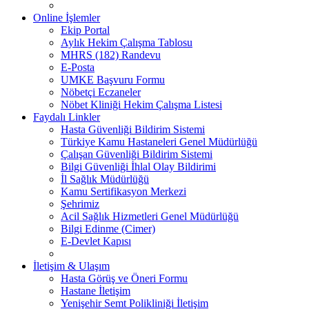
Online İşlemler
Ekip Portal
Aylık Hekim Çalışma Tablosu
MHRS (182) Randevu
E-Posta
UMKE Başvuru Formu
Nöbetçi Eczaneler
Nöbet Kliniği Hekim Çalışma Listesi
Faydalı Linkler
Hasta Güvenliği Bildirim Sistemi
Türkiye Kamu Hastaneleri Genel Müdürlüğü
Çalışan Güvenliği Bildirim Sistemi
Bilgi Güvenliği İhlal Olay Bildirimi
İl Sağlık Müdürlüğü
Kamu Sertifikasyon Merkezi
Şehrimiz
Acil Sağlık Hizmetleri Genel Müdürlüğü
Bilgi Edinme (Cimer)
E-Devlet Kapısı
İletişim & Ulaşım
Hasta Görüş ve Öneri Formu
Hastane İletişim
Yenişehir Semt Polikliniği İletişim