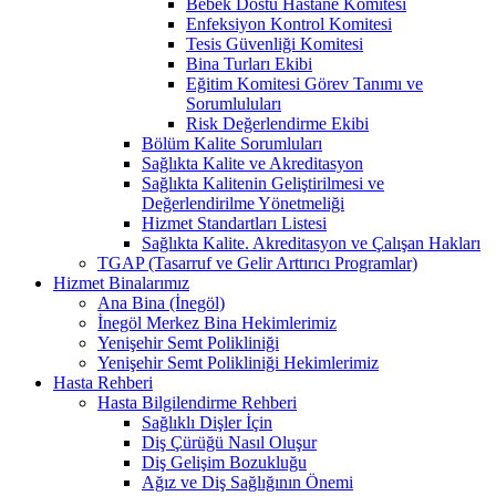
Bebek Dostu Hastane Komitesi
Enfeksiyon Kontrol Komitesi
Tesis Güvenliği Komitesi
Bina Turları Ekibi
Eğitim Komitesi Görev Tanımı ve
Sorumluluları
Risk Değerlendirme Ekibi
Bölüm Kalite Sorumluları
Sağlıkta Kalite ve Akreditasyon
Sağlıkta Kalitenin Geliştirilmesi ve
Değerlendirilme Yönetmeliği
Hizmet Standartları Listesi
Sağlıkta Kalite. Akreditasyon ve Çalışan Hakları
TGAP (Tasarruf ve Gelir Arttırıcı Programlar)
Hizmet Binalarımız
Ana Bina (İnegöl)
İnegöl Merkez Bina Hekimlerimiz
Yenişehir Semt Polikliniği
Yenişehir Semt Polikliniği Hekimlerimiz
Hasta Rehberi
Hasta Bilgilendirme Rehberi
Sağlıklı Dişler İçin
Diş Çürüğü Nasıl Oluşur
Diş Gelişim Bozukluğu
Ağız ve Diş Sağlığının Önemi