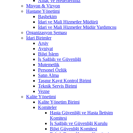
Amaç ve Hedeflerimiz
Misyon & Vizyon
Hastane Yönetimi
Başhekim
İdari ve Mali Hizmetler Müdürü
İdari ve Mali Hizmetler Müdür Yardımcısı
Organizasyon Şeması
İdari Birimler
Arşiv
Ayniyat
Bilgi İşlem
İş Sağlığı ve Güvenliği
Mutemetlik
Personel Özlük
Satın Alma
Taşınır Kayıt Kontrol Birimi
Teknik Servis Birimi
Vezne
Kalite Yönetimi
Kalite Yönetim Birimi
Komiteler
Hasta Güvenliği ve Hasta İletişim
Komitesi
İş Sağlığı ve Güvenliği Kurulu
Bilgi Güvenliği Komitesi