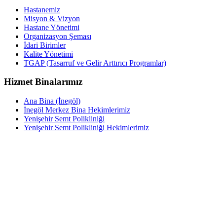
Hastanemiz
Misyon & Vizyon
Hastane Yönetimi
Organizasyon Şeması
İdari Birimler
Kalite Yönetimi
TGAP (Tasarruf ve Gelir Arttırıcı Programlar)
Hizmet Binalarımız
Ana Bina (İnegöl)
İnegöl Merkez Bina Hekimlerimiz
Yenişehir Semt Polikliniği
Yenişehir Semt Polikliniği Hekimlerimiz