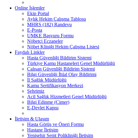
Online İşlemler
Ekip Portal
Aylık Hekim Çalışma Tablosu
MHRS (182) Randevu
E-Posta
UMKE Başvuru Formu
Nöbetçi Eczaneler
Nöbet Kliniği Hekim Çalışma Listesi
Faydalı Linkler
Hasta Güvenliği Bildirim Sistemi
Türkiye Kamu Hastaneleri Genel Müdürlüğü
Çalışan Güvenliği Bildirim Sistemi
Bilgi Güvenliği İhlal Olay Bildirimi
İl Sağlık Müdürlüğü
Kamu Sertifikasyon Merkezi
Şehrimiz
Acil Sağlık Hizmetleri Genel Müdürlüğü
Bilgi Edinme (Cimer)
E-Devlet Kapısı
İletişim & Ulaşım
Hasta Görüş ve Öneri Formu
Hastane İletişim
Yenişehir Semt Polikliniği İletişim