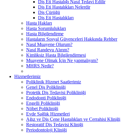
Diş Eti Hastalığı Nasıl Tedavi Edilir
Diş Eti Hastalıkları Nelerdir
Diş Çürüğü
Diş Eti Hastalıkları
Hasta Hakları
Hasta Sorumlulukları
Hasta Bilgilendirme
Hastaların Sosyal Güvenceleri Hakkında Rehber
Nasıl Muayene Olurum?
Nasıl Randevu Alırım?
Kimliksiz Hasta Bilgilendirmesi
Muayene Olmak İçin Ne yapmalıyım?
MHRS Nedir?
Hizmetlerimiz
Poliklinik Hizmet Saatlerimiz
Genel Diş Polikliniği
Protetik Diş Tedavisi Polikliniği
Endodonti Polikliniği
Engelli Polikliniği
Nöbet Polikliniği
Evde Sağlık Hizmetleri
Ağız ve Diş Çene Hastalıkları ve Cerrahisi Kliniği
Restoratif Diş Tedavisi Kliniği
Periodontoloji Kliniği