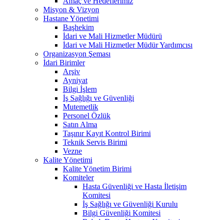
Amaç ve Hedeflerimiz
Misyon & Vizyon
Hastane Yönetimi
Başhekim
İdari ve Mali Hizmetler Müdürü
İdari ve Mali Hizmetler Müdür Yardımcısı
Organizasyon Şeması
İdari Birimler
Arşiv
Ayniyat
Bilgi İşlem
İş Sağlığı ve Güvenliği
Mutemetlik
Personel Özlük
Satın Alma
Taşınır Kayıt Kontrol Birimi
Teknik Servis Birimi
Vezne
Kalite Yönetimi
Kalite Yönetim Birimi
Komiteler
Hasta Güvenliği ve Hasta İletişim
Komitesi
İş Sağlığı ve Güvenliği Kurulu
Bilgi Güvenliği Komitesi