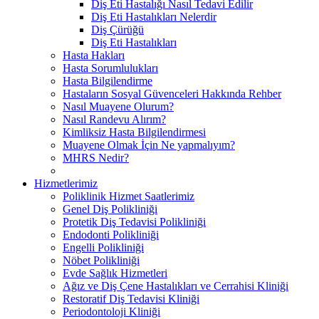
Diş Eti Hastalığı Nasıl Tedavi Edilir
Diş Eti Hastalıkları Nelerdir
Diş Çürüğü
Diş Eti Hastalıkları
Hasta Hakları
Hasta Sorumlulukları
Hasta Bilgilendirme
Hastaların Sosyal Güvenceleri Hakkında Rehber
Nasıl Muayene Olurum?
Nasıl Randevu Alırım?
Kimliksiz Hasta Bilgilendirmesi
Muayene Olmak İçin Ne yapmalıyım?
MHRS Nedir?
Hizmetlerimiz
Poliklinik Hizmet Saatlerimiz
Genel Diş Polikliniği
Protetik Diş Tedavisi Polikliniği
Endodonti Polikliniği
Engelli Polikliniği
Nöbet Polikliniği
Evde Sağlık Hizmetleri
Ağız ve Diş Çene Hastalıkları ve Cerrahisi Kliniği
Restoratif Diş Tedavisi Kliniği
Periodontoloji Kliniği