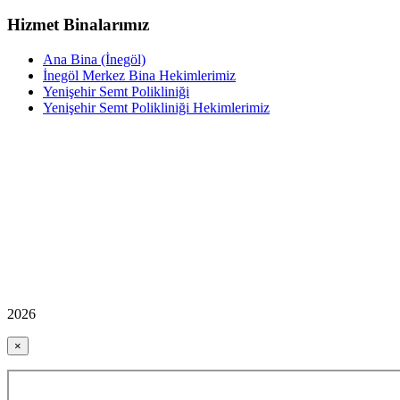
Hizmet Binalarımız
Ana Bina (İnegöl)
İnegöl Merkez Bina Hekimlerimiz
Yenişehir Semt Polikliniği
Yenişehir Semt Polikliniği Hekimlerimiz
2026
×