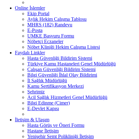
Online İşlemler
Ekip Portal
Aylık Hekim Çalışma Tablosu
MHRS (182) Randevu
E-Posta
UMKE Başvuru Formu
Nöbetçi Eczaneler
Nöbet Kliniği Hekim Çalışma Listesi
Faydalı Linkler
Hasta Güvenliği Bildirim Sistemi
Türkiye Kamu Hastaneleri Genel Müdürlüğü
Çalışan Güvenliği Bildirim Sistemi
Bilgi Güvenliği İhlal Olay Bildirimi
İl Sağlık Müdürlüğü
Kamu Sertifikasyon Merkezi
Şehrimiz
Acil Sağlık Hizmetleri Genel Müdürlüğü
Bilgi Edinme (Cimer)
E-Devlet Kapısı
İletişim & Ulaşım
Hasta Görüş ve Öneri Formu
Hastane İletişim
Yenişehir Semt Polikliniği İletişim