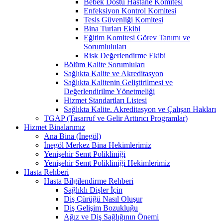
Bebek Dostu Hastane Komitesi
Enfeksiyon Kontrol Komitesi
Tesis Güvenliği Komitesi
Bina Turları Ekibi
Eğitim Komitesi Görev Tanımı ve
Sorumluluları
Risk Değerlendirme Ekibi
Bölüm Kalite Sorumluları
Sağlıkta Kalite ve Akreditasyon
Sağlıkta Kalitenin Geliştirilmesi ve
Değerlendirilme Yönetmeliği
Hizmet Standartları Listesi
Sağlıkta Kalite. Akreditasyon ve Çalışan Hakları
TGAP (Tasarruf ve Gelir Arttırıcı Programlar)
Hizmet Binalarımız
Ana Bina (İnegöl)
İnegöl Merkez Bina Hekimlerimiz
Yenişehir Semt Polikliniği
Yenişehir Semt Polikliniği Hekimlerimiz
Hasta Rehberi
Hasta Bilgilendirme Rehberi
Sağlıklı Dişler İçin
Diş Çürüğü Nasıl Oluşur
Diş Gelişim Bozukluğu
Ağız ve Diş Sağlığının Önemi