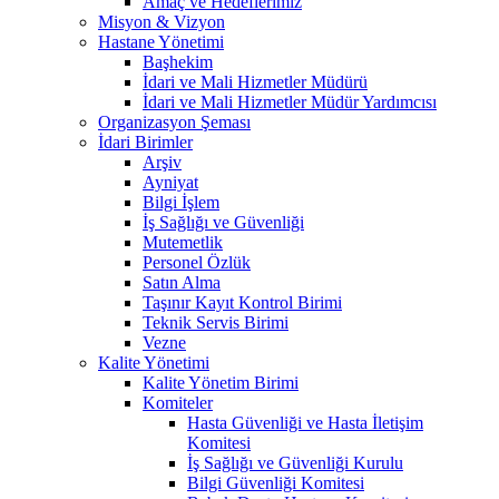
Amaç ve Hedeflerimiz
Misyon & Vizyon
Hastane Yönetimi
Başhekim
İdari ve Mali Hizmetler Müdürü
İdari ve Mali Hizmetler Müdür Yardımcısı
Organizasyon Şeması
İdari Birimler
Arşiv
Ayniyat
Bilgi İşlem
İş Sağlığı ve Güvenliği
Mutemetlik
Personel Özlük
Satın Alma
Taşınır Kayıt Kontrol Birimi
Teknik Servis Birimi
Vezne
Kalite Yönetimi
Kalite Yönetim Birimi
Komiteler
Hasta Güvenliği ve Hasta İletişim
Komitesi
İş Sağlığı ve Güvenliği Kurulu
Bilgi Güvenliği Komitesi