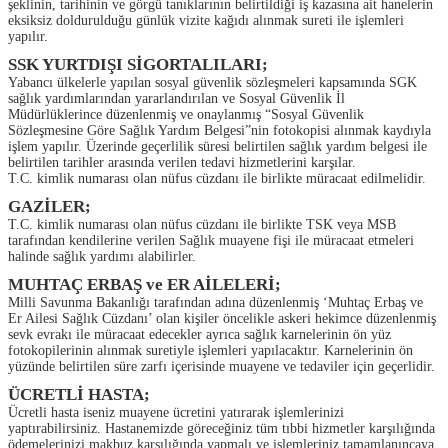
şeklinin, tarihinin ve görgü tanıklarının belirtildiği iş kazasına ait hanelerin
eksiksiz doldurulduğu günlük vizite kağıdı alınmak sureti ile işlemleri
yapılır.
SSK YURTDIŞI SİGORTALILARI;
Yabancı ülkelerle yapılan sosyal güvenlik sözleşmeleri kapsamında SGK
sağlık yardımlarından yararlandırılan ve Sosyal Güvenlik İl
Müdürlüklerince düzenlenmiş ve onaylanmış “Sosyal Güvenlik
Sözleşmesine Göre Sağlık Yardım Belgesi”nin fotokopisi alınmak kaydıyla
işlem yapılır. Üzerinde geçerlilik süresi belirtilen sağlık yardım belgesi ile
belirtilen tarihler arasında verilen tedavi hizmetlerini karşılar.
T.C. kimlik numarası olan nüfus cüzdanı ile birlikte müracaat edilmelidir.
GAZİLER;
T.C. kimlik numarası olan nüfus cüzdanı ile birlikte TSK veya MSB
tarafından kendilerine verilen Sağlık muayene fişi ile müracaat etmeleri
halinde sağlık yardımı alabilirler.
MUHTAÇ ERBAŞ ve ER AİLELERİ;
Milli Savunma Bakanlığı tarafından adına düzenlenmiş ‘Muhtaç Erbaş ve
Er Ailesi Sağlık Cüzdanı’ olan kişiler öncelikle askeri hekimce düzenlenmiş
sevk evrakı ile müracaat edecekler ayrıca sağlık karnelerinin ön yüz
fotokopilerinin alınmak suretiyle işlemleri yapılacaktır. Karnelerinin ön
yüzünde belirtilen süre zarfı içerisinde muayene ve tedaviler için geçerlidir.
ÜCRETLİ HASTA;
Ücretli hasta iseniz muayene ücretini yatırarak işlemlerinizi
yaptırabilirsiniz. Hastanemizde göreceğiniz tüm tıbbi hizmetler karşılığında
ödemelerinizi makbuz karşılığında yapmalı ve işlemleriniz tamamlanıncaya