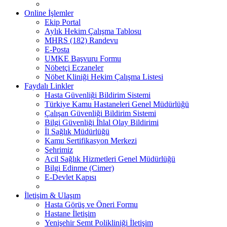
Online İşlemler
Ekip Portal
Aylık Hekim Çalışma Tablosu
MHRS (182) Randevu
E-Posta
UMKE Başvuru Formu
Nöbetçi Eczaneler
Nöbet Kliniği Hekim Çalışma Listesi
Faydalı Linkler
Hasta Güvenliği Bildirim Sistemi
Türkiye Kamu Hastaneleri Genel Müdürlüğü
Çalışan Güvenliği Bildirim Sistemi
Bilgi Güvenliği İhlal Olay Bildirimi
İl Sağlık Müdürlüğü
Kamu Sertifikasyon Merkezi
Şehrimiz
Acil Sağlık Hizmetleri Genel Müdürlüğü
Bilgi Edinme (Cimer)
E-Devlet Kapısı
İletişim & Ulaşım
Hasta Görüş ve Öneri Formu
Hastane İletişim
Yenişehir Semt Polikliniği İletişim