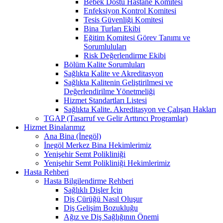
Bebek Dostu Hastane Komitesi
Enfeksiyon Kontrol Komitesi
Tesis Güvenliği Komitesi
Bina Turları Ekibi
Eğitim Komitesi Görev Tanımı ve
Sorumluluları
Risk Değerlendirme Ekibi
Bölüm Kalite Sorumluları
Sağlıkta Kalite ve Akreditasyon
Sağlıkta Kalitenin Geliştirilmesi ve
Değerlendirilme Yönetmeliği
Hizmet Standartları Listesi
Sağlıkta Kalite. Akreditasyon ve Çalışan Hakları
TGAP (Tasarruf ve Gelir Arttırıcı Programlar)
Hizmet Binalarımız
Ana Bina (İnegöl)
İnegöl Merkez Bina Hekimlerimiz
Yenişehir Semt Polikliniği
Yenişehir Semt Polikliniği Hekimlerimiz
Hasta Rehberi
Hasta Bilgilendirme Rehberi
Sağlıklı Dişler İçin
Diş Çürüğü Nasıl Oluşur
Diş Gelişim Bozukluğu
Ağız ve Diş Sağlığının Önemi