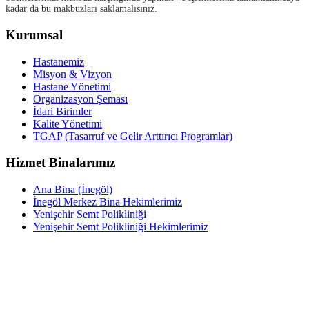
kadar da bu makbuzları saklamalısınız.
Kurumsal
Hastanemiz
Misyon & Vizyon
Hastane Yönetimi
Organizasyon Şeması
İdari Birimler
Kalite Yönetimi
TGAP (Tasarruf ve Gelir Arttırıcı Programlar)
Hizmet Binalarımız
Ana Bina (İnegöl)
İnegöl Merkez Bina Hekimlerimiz
Yenişehir Semt Polikliniği
Yenişehir Semt Polikliniği Hekimlerimiz