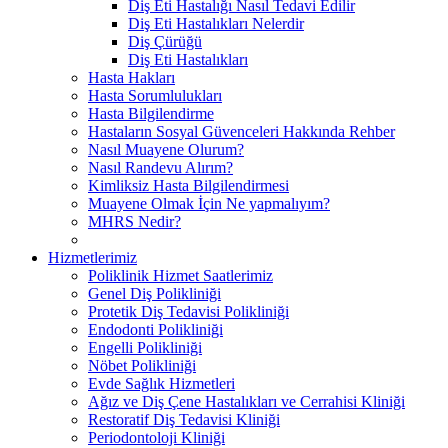
Diş Eti Hastalığı Nasıl Tedavi Edilir
Diş Eti Hastalıkları Nelerdir
Diş Çürüğü
Diş Eti Hastalıkları
Hasta Hakları
Hasta Sorumlulukları
Hasta Bilgilendirme
Hastaların Sosyal Güvenceleri Hakkında Rehber
Nasıl Muayene Olurum?
Nasıl Randevu Alırım?
Kimliksiz Hasta Bilgilendirmesi
Muayene Olmak İçin Ne yapmalıyım?
MHRS Nedir?
Hizmetlerimiz
Poliklinik Hizmet Saatlerimiz
Genel Diş Polikliniği
Protetik Diş Tedavisi Polikliniği
Endodonti Polikliniği
Engelli Polikliniği
Nöbet Polikliniği
Evde Sağlık Hizmetleri
Ağız ve Diş Çene Hastalıkları ve Cerrahisi Kliniği
Restoratif Diş Tedavisi Kliniği
Periodontoloji Kliniği