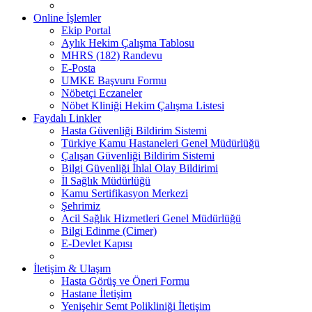
Online İşlemler
Ekip Portal
Aylık Hekim Çalışma Tablosu
MHRS (182) Randevu
E-Posta
UMKE Başvuru Formu
Nöbetçi Eczaneler
Nöbet Kliniği Hekim Çalışma Listesi
Faydalı Linkler
Hasta Güvenliği Bildirim Sistemi
Türkiye Kamu Hastaneleri Genel Müdürlüğü
Çalışan Güvenliği Bildirim Sistemi
Bilgi Güvenliği İhlal Olay Bildirimi
İl Sağlık Müdürlüğü
Kamu Sertifikasyon Merkezi
Şehrimiz
Acil Sağlık Hizmetleri Genel Müdürlüğü
Bilgi Edinme (Cimer)
E-Devlet Kapısı
İletişim & Ulaşım
Hasta Görüş ve Öneri Formu
Hastane İletişim
Yenişehir Semt Polikliniği İletişim