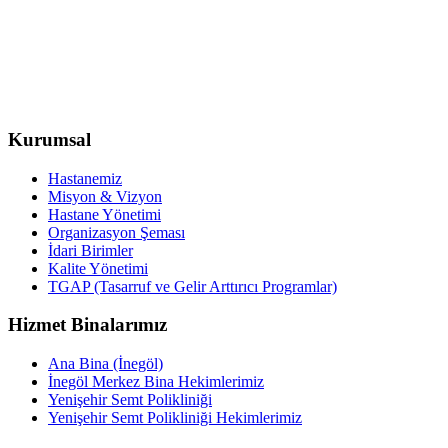
Kurumsal
Hastanemiz
Misyon & Vizyon
Hastane Yönetimi
Organizasyon Şeması
İdari Birimler
Kalite Yönetimi
TGAP (Tasarruf ve Gelir Arttırıcı Programlar)
Hizmet Binalarımız
Ana Bina (İnegöl)
İnegöl Merkez Bina Hekimlerimiz
Yenişehir Semt Polikliniği
Yenişehir Semt Polikliniği Hekimlerimiz