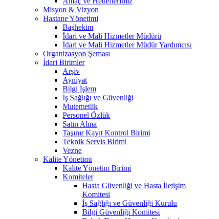
Amaç ve Hedeflerimiz
Misyon & Vizyon
Hastane Yönetimi
Başhekim
İdari ve Mali Hizmetler Müdürü
İdari ve Mali Hizmetler Müdür Yardımcısı
Organizasyon Şeması
İdari Birimler
Arşiv
Ayniyat
Bilgi İşlem
İş Sağlığı ve Güvenliği
Mutemetlik
Personel Özlük
Satın Alma
Taşınır Kayıt Kontrol Birimi
Teknik Servis Birimi
Vezne
Kalite Yönetimi
Kalite Yönetim Birimi
Komiteler
Hasta Güvenliği ve Hasta İletişim
Komitesi
İş Sağlığı ve Güvenliği Kurulu
Bilgi Güvenliği Komitesi