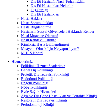
Diş Eti Hastalığı Nasıl Tedavi Edilir
Diş Eti Hastalıkları Nelerdir
Diş Çürüğü
Diş Eti Hastalıkları
Hasta Hakları
Hasta Sorumlulukları
Hasta Bilgilendirme
Hastaların Sosyal Güvenceleri Hakkında Rehber
Nasıl Muayene Olurum?
Nasıl Randevu Alırım?
Kimliksiz Hasta Bilgilendirmesi
Muayene Olmak İçin Ne yapmalıyım?
MHRS Nedir?
Hizmetlerimiz
Poliklinik Hizmet Saatlerimiz
Genel Diş Polikliniği
Protetik Diş Tedavisi Polikliniği
Endodonti Polikliniği
Engelli Polikliniği
Nöbet Polikliniği
Evde Sağlık Hizmetleri
Ağız ve Diş Çene Hastalıkları ve Cerrahisi Kliniği
Restoratif Diş Tedavisi Kliniği
Periodontoloji Kliniği