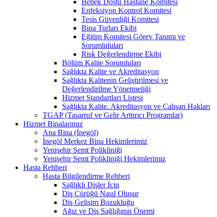
Bebek Dostu Hastane Komitesi
Enfeksiyon Kontrol Komitesi
Tesis Güvenliği Komitesi
Bina Turları Ekibi
Eğitim Komitesi Görev Tanımı ve
Sorumluluları
Risk Değerlendirme Ekibi
Bölüm Kalite Sorumluları
Sağlıkta Kalite ve Akreditasyon
Sağlıkta Kalitenin Geliştirilmesi ve
Değerlendirilme Yönetmeliği
Hizmet Standartları Listesi
Sağlıkta Kalite. Akreditasyon ve Çalışan Hakları
TGAP (Tasarruf ve Gelir Arttırıcı Programlar)
Hizmet Binalarımız
Ana Bina (İnegöl)
İnegöl Merkez Bina Hekimlerimiz
Yenişehir Semt Polikliniği
Yenişehir Semt Polikliniği Hekimlerimiz
Hasta Rehberi
Hasta Bilgilendirme Rehberi
Sağlıklı Dişler İçin
Diş Çürüğü Nasıl Oluşur
Diş Gelişim Bozukluğu
Ağız ve Diş Sağlığının Önemi