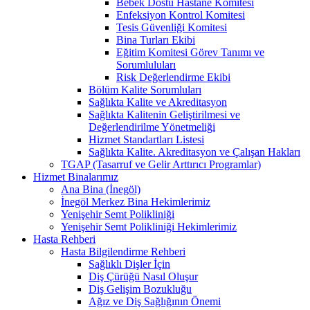
Bebek Dostu Hastane Komitesi
Enfeksiyon Kontrol Komitesi
Tesis Güvenliği Komitesi
Bina Turları Ekibi
Eğitim Komitesi Görev Tanımı ve
Sorumluluları
Risk Değerlendirme Ekibi
Bölüm Kalite Sorumluları
Sağlıkta Kalite ve Akreditasyon
Sağlıkta Kalitenin Geliştirilmesi ve
Değerlendirilme Yönetmeliği
Hizmet Standartları Listesi
Sağlıkta Kalite. Akreditasyon ve Çalışan Hakları
TGAP (Tasarruf ve Gelir Arttırıcı Programlar)
Hizmet Binalarımız
Ana Bina (İnegöl)
İnegöl Merkez Bina Hekimlerimiz
Yenişehir Semt Polikliniği
Yenişehir Semt Polikliniği Hekimlerimiz
Hasta Rehberi
Hasta Bilgilendirme Rehberi
Sağlıklı Dişler İçin
Diş Çürüğü Nasıl Oluşur
Diş Gelişim Bozukluğu
Ağız ve Diş Sağlığının Önemi