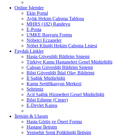
Online İşlemler
Ekip Portal
Aylık Hekim Çalışma Tablosu
MHRS (182) Randevu
E-Posta
UMKE Başvuru Formu
Nöbetçi Eczaneler
Nöbet Kliniği Hekim Çalışma Listesi
Faydalı Linkler
Hasta Güvenliği Bildirim Sistemi
Türkiye Kamu Hastaneleri Genel Müdürlüğü
Çalışan Güvenliği Bildirim Sistemi
Bilgi Güvenliği İhlal Olay Bildirimi
İl Sağlık Müdürlüğü
Kamu Sertifikasyon Merkezi
Şehrimiz
Acil Sağlık Hizmetleri Genel Müdürlüğü
Bilgi Edinme (Cimer)
E-Devlet Kapısı
İletişim & Ulaşım
Hasta Görüş ve Öneri Formu
Hastane İletişim
Yenişehir Semt Polikliniği İletişim