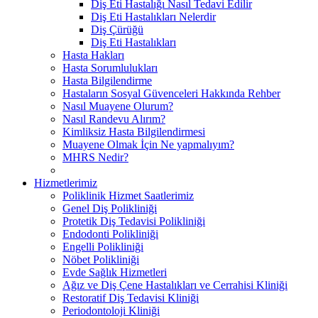
Diş Eti Hastalığı Nasıl Tedavi Edilir
Diş Eti Hastalıkları Nelerdir
Diş Çürüğü
Diş Eti Hastalıkları
Hasta Hakları
Hasta Sorumlulukları
Hasta Bilgilendirme
Hastaların Sosyal Güvenceleri Hakkında Rehber
Nasıl Muayene Olurum?
Nasıl Randevu Alırım?
Kimliksiz Hasta Bilgilendirmesi
Muayene Olmak İçin Ne yapmalıyım?
MHRS Nedir?
Hizmetlerimiz
Poliklinik Hizmet Saatlerimiz
Genel Diş Polikliniği
Protetik Diş Tedavisi Polikliniği
Endodonti Polikliniği
Engelli Polikliniği
Nöbet Polikliniği
Evde Sağlık Hizmetleri
Ağız ve Diş Çene Hastalıkları ve Cerrahisi Kliniği
Restoratif Diş Tedavisi Kliniği
Periodontoloji Kliniği