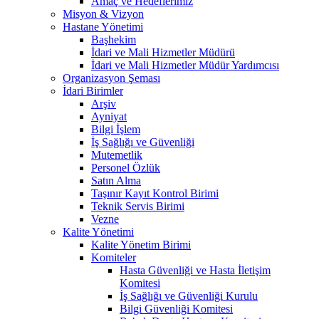
Amaç ve Hedeflerimiz
Misyon & Vizyon
Hastane Yönetimi
Başhekim
İdari ve Mali Hizmetler Müdürü
İdari ve Mali Hizmetler Müdür Yardımcısı
Organizasyon Şeması
İdari Birimler
Arşiv
Ayniyat
Bilgi İşlem
İş Sağlığı ve Güvenliği
Mutemetlik
Personel Özlük
Satın Alma
Taşınır Kayıt Kontrol Birimi
Teknik Servis Birimi
Vezne
Kalite Yönetimi
Kalite Yönetim Birimi
Komiteler
Hasta Güvenliği ve Hasta İletişim
Komitesi
İş Sağlığı ve Güvenliği Kurulu
Bilgi Güvenliği Komitesi